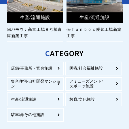
設
生産/流通施設
生産/流通施設
小
㈱パモウナ高富工場８号棟倉
㈱ｆｕｎｂｏｘ愛知工場新築
庫新築工事
工事
C
ATEGORY
店舗/事務所・官舎施設
医療/社会福祉施設
集合住宅/自社開発マンショ
アミューズメント/
ン
スポーツ施設
生産/流通施設
教育/文化施設
駐車場/その他施設