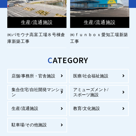
設
生産/流通施設
生産/流通施設
小
㈱パモウナ高富工場８号棟倉
㈱ｆｕｎｂｏｘ愛知工場新築
庫新築工事
工事
C
ATEGORY
店舗/事務所・官舎施設
医療/社会福祉施設
集合住宅/自社開発マンショ
アミューズメント/
ン
スポーツ施設
生産/流通施設
教育/文化施設
駐車場/その他施設