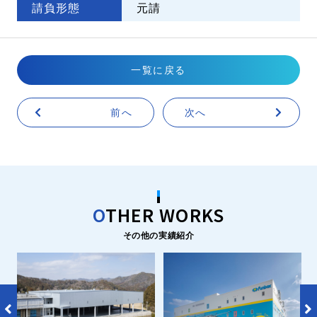
請負形態
元請
一覧に戻る
前へ
次へ
O
THER WORKS
その他の実績紹介