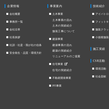
企業情報
事業案内
技術紹介
会社概要
土木事業
アイパトロ
土木事業の流れ
事務所一覧
フィットキ
土木の実績紹介
会社沿革
舗装クラッ
舗装工事について
社長挨拶
小規模舗装
建築事業
社訓・社是・我が社の信条
建築事業の流れ
施工実績
建築の実績紹介
安全衛生・品質・環境方針
リニューアルのご提案
CSR活動
住宅事業
環境活動
住宅の実績紹介
社会貢献
不動産開発事業
PFI事業